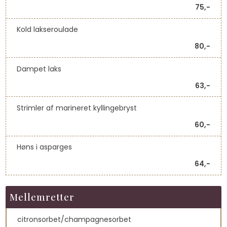
75,-​
Kold lakseroulade
80,-
Dampet laks
63,-
Strimler af marineret kyllingebryst
60,-
Høns i asparges
64,-
Mellemretter
citronsorbet/champagnesorbet