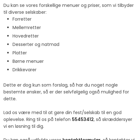
​Du kan se vores forskellige menuer og priser, som vi tilbyder
til diverse selskaber:
​Forretter
Mellemretter
Hovedretter
Desserter og natmad
Platter
Børne menuer
Drikkevarer
Dette er dog kun som forslag, så har du noget nogle
bestemte ønsker, så er der selvfølgelig også mulighed for
dette. ​
​Lad os være med til at gøre din fest/selskab til en god
oplevelse. Ring til os på telefon
55453412
, så skræddersyer
vi en løsning til dig.​
Du kan også udfylde vores
kontaktformular
, så kontakter vi