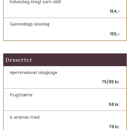
Kalvesteg stegt som vildt
164,-
Gammeldags oksesteg
155,-
Desserter
Hjemmelavet islagkage
75/85 kr.
Frugttærte
58 kr.
½ ananas med
78 kr.