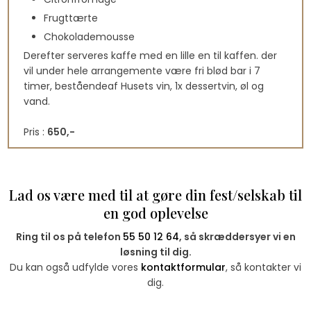
Frugttærte
Chokolademousse
​Derefter serveres kaffe med en lille en til kaffen. der
vil under hele arrangemente være fri blød bar i 7
timer, beståendeaf Husets vin, 1x dessertvin, øl og
vand.
​​Pris :
650,-
Lad os være med til at gøre din fest/selskab til
en god oplevelse​
Ring til os på telefon
55 50 12 64
, så skræddersyer vi en
løsning til dig.​
Du kan også udfylde vores
kontaktformular
, så kontakter vi
dig.​