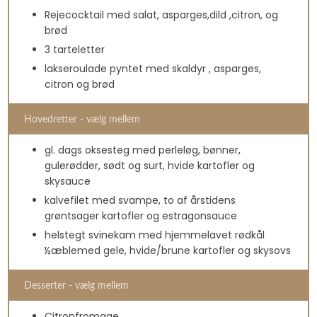
Rejecocktail med salat, asparges,dild ,citron, og
brød
3 tarteletter
lakseroulade pyntet med skaldyr , asparges,
citron og brød
Hovedretter - vælg mellem
gl. dags oksesteg med perleløg, bønner,
gulerødder, sødt og surt, hvide kartofler og
skysauce
kalvefilet med svampe, to af årstidens
grøntsager kartofler og estragonsauce
helstegt svinekam med hjemmelavet rødkål
½æblemed gele, hvide/brune kartofler og skysovs
Desserter - vælg mellem
Citronfromage