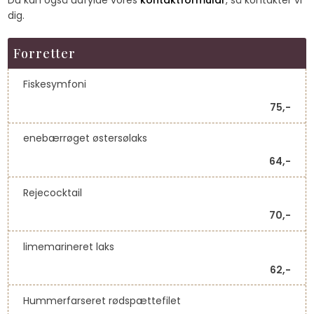
dig.
Forretter​
Fiskesymfoni​
75,-​
enebærrøget østersølaks
64,-
Rejecocktail
70,-
limemarineret laks
62,-
Hummerfarseret rødspættefilet