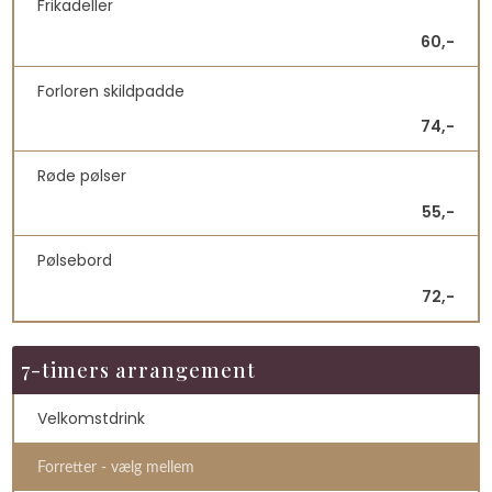
Frikadeller
60,-
Forloren skildpadde
74,-
Røde pølser
55,-
Pølsebord
72,-
7-timers arrangement
Velkomstdrink
Forretter - vælg mellem